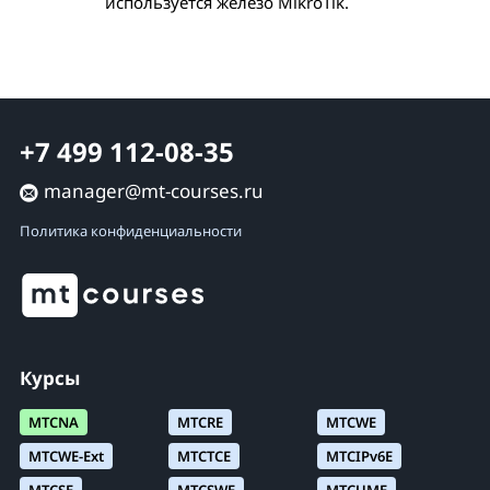
используется железо MikroTik.
+7 499 112-08-35
manager@mt-courses.ru
Политика конфиденциальности
Курсы
MTCNA
MTCRE
MTCWE
MTCWE-Ext
MTCTCE
MTCIPv6E