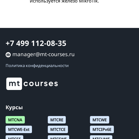
используется железо MikroTik.
+7 499 112-08-35
manager@mt-courses.ru
Политика конфиденциальности
Курсы
MTCNA
MTCRE
MTCWE
MTCWE-Ext
MTCTCE
MTCIPv6E