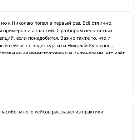
 но к Николаю попал в первый раз. Всё отлично,
м примеров и аналогий. С разбором непонятных
пций, если понадобится. Важно также то, что и
ый сейчас не ведёт курсы) и Николай Кузнецов
сетевыми администраторами и инженерами, что даёт
нению именно практических моментов,
е является и то, что в курсах (не только по Wireless)
ые вещи, и промышленные стандарты как таковые, а
на железе вендора.
пасибо, много кейсов рассказал из практики.