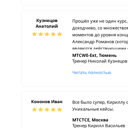
Кузнецов
Прошёл уже не один курс,
Анатолий
доходчиво, со множество
моментов до уровня конце
Александр Романов (котор
являются действующими 
огромный бонус к разъяс
MTCWE-Ext, Тюмень
Тренер Николай Кузнецов
возникающих в работе.
Замечательной чертой такж
Читать полностью
рассматриваются и базов
не только их реализация 
Кононов Иван
Все было супер, Кириллу с
Уникальные кейсы.
MTCTCE, Москва
Тренер Кирилл Васильев