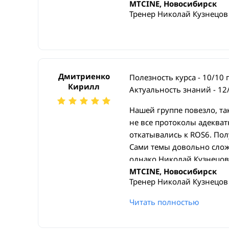
MTCINE, Новосибирск
Тренер Николай Кузнецов
Дмитриенко
Полезность курса - 10/10 
Кирилл
Актуальность знаний - 12
Нашей группе повезло, та
не все протоколы адекват
откатывались к ROS6. По
Сами темы довольно слож
однако Николай Кузнецов 
Подходя к этому курсу же
MTCINE, Новосибирск
Тренер Николай Кузнецов
покрутить BGP/MPLS/VPLS
Организация на высоте, к
Читать полностью
нестандартных вопросов.