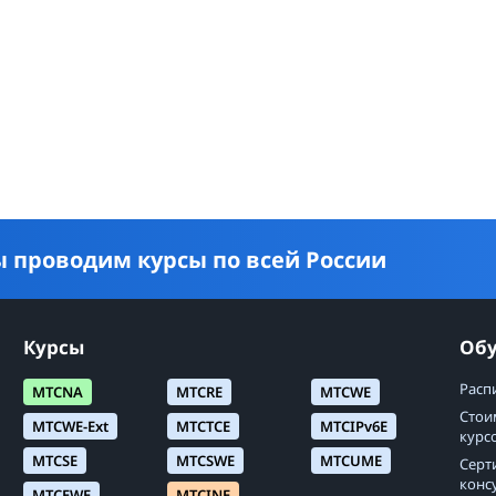
 проводим курсы по всей России
Курсы
Об
Расп
MTCNA
MTCRE
MTCWE
Стои
MTCWE-Ext
MTCTCE
MTCIPv6E
курс
MTCSE
MTCSWE
MTCUME
Серт
конс
MTCEWE
MTCINE