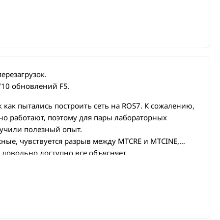
перезагрузок.
/10 обновлений F5.
к как пытались построить сеть на ROS7. К сожалению,
но работают, поэтому для пары лабораторных
лучили полезный опыт.
ные, чувствуется разрыв между MTCRE и MTCINE,
довольно доступно все объясняет.
лательно уже самостоятельно где-то поработать/
 тогда будет попроще.
оллектив "студентов" приятный, у всех было по паре
 Даже немного обменялись опытом :)