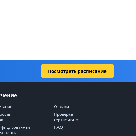
Посмотреть расписание
учение
исание
Отзывы
мость
Проверка
ов
сертификатов
ифицированные
F.A.Q
ультанты