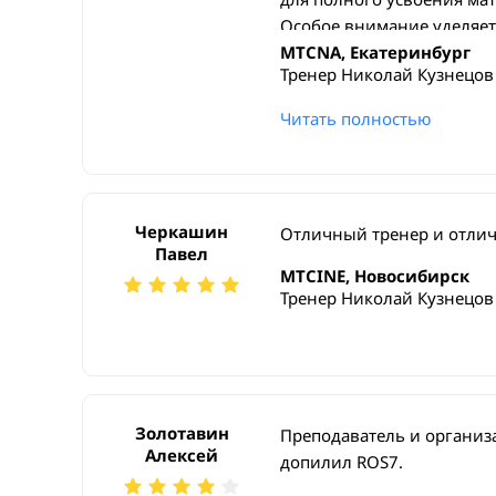
Особое внимание уделяет
которые позволяют лучше
MTCNA, Екатеринбург
Тренер Николай Кузнецов
Лабораторные работы, вы
возможность закрепить п
Читать полностью
Преподаватель не только 
рекомендации и советы.
Черкашин
Отличный тренер и отли
Павел
MTCINE, Новосибирск
Тренер Николай Кузнецов
Золотавин
Преподаватель и организа
Алексей
допилил ROS7.