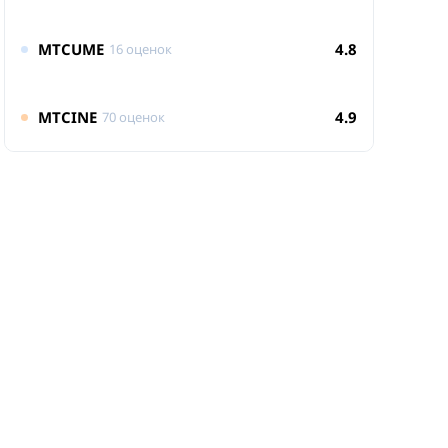
MTCUME
4.8
16 оценок
MTCINE
4.9
70 оценок