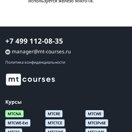
используется железо MikroTik.
+7 499 112-08-35
manager@mt-courses.ru
Политика конфиденциальности
Курсы
MTCNA
MTCRE
MTCWE
MTCWE-Ext
MTCTCE
MTCIPv6E