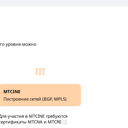
его уровня можно
III
MTCINE
Построение сетей (BGP, MPLS)
Для участия в MTCINE требуются
сертификаты
MTCNA и MTCRE