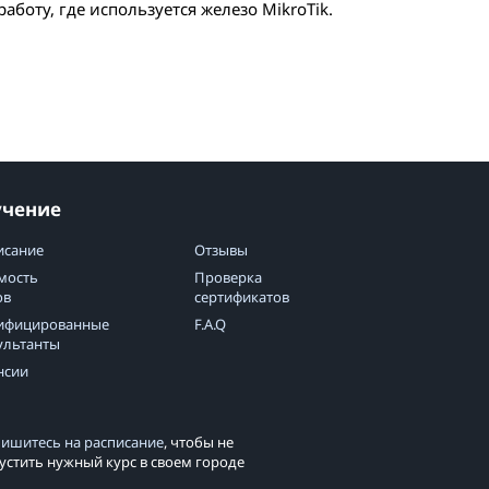
работу, где используется железо MikroTik.
учение
исание
Отзывы
мость
Проверка
ов
сертификатов
ифицированные
F.A.Q
ультанты
нсии
ишитесь на расписание
, чтобы не
устить нужный курс в своем городе