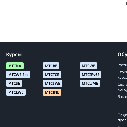
Курсы
Об
Расп
MTCNA
MTCRE
MTCWE
Стои
MTCWE-Ext
MTCTCE
MTCIPv6E
курс
MTCSE
MTCSWE
MTCUME
Серт
конс
MTCEWE
MTCINE
Вака
Подп
проп