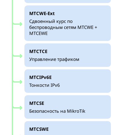
MTCWE-Ext
Сдвоенный курс по
беспроводным сетям MTCWE +
MTCEWE
MTCTCE
Управление трафиком
MTCIPv6E
Тонкости IPv6
MTCSE
Безопасность на MikroTik
MTCSWE