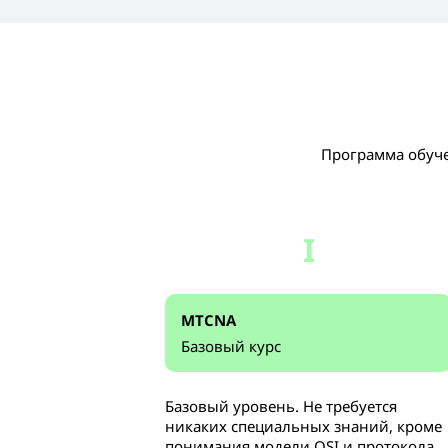
Программа обуче
I
MTCNA
Базовый курс
Базовый уровень. Не требуется
никаких специальных знаний, кроме
понимания модели OSI и протокола