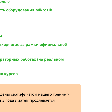
солью
ть оборудования MikroTik
ли
выходящие за рамки официальной
раторных работах (на реальном
х курсов
ждены сертификатом нашего тренинг-
т 3 года и затем продлевается