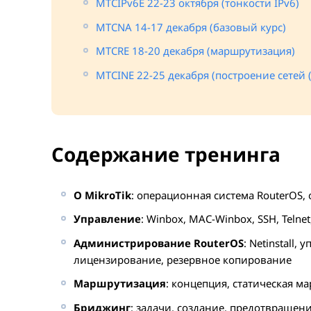
MTCIPv6E 22-23 октября (тонкости IPv6)
MTCNA 14-17 декабря (базовый курс)
MTCRE 18-20 декабря (маршрутизация)
MTCINE 22-25 декабря (построение сетей 
Содержание тренинга
О MikroTik
: операционная система RouterOS,
Управление
: Winbox, MAC-Winbox, SSH, Telnet,
Администрирование RouterOS
: Netinstall
лицензирование, резервное копирование
Маршрутизация
: концепция, статическая 
Бриджинг
: задачи, создание, предотвращен