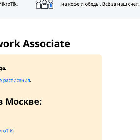
ikroTik.
на кофе и обеды. Всё за наш счёт.
work Associate
да.
о расписания
.
в Москве:
roTik)