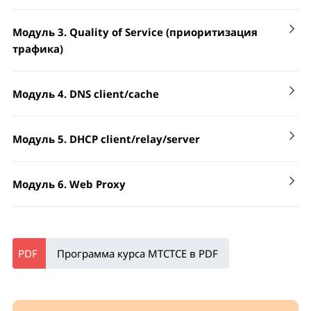
Почему понимание движения пакетов важно и
необходимо?
Модуль 3. Quality of Service (приоритизация
Полный обзор всех пунктов диаграммы и их
трафика)
Сервис Connection tracking
объяснение
Таблица Filter + лабораторная работа
Простые примеры движения пакетов к самому
Модуль 4. DNS client/cache
роутеру или через роутер, включая случай,
цепочки (chains): встроенные и
HTB: реализация QoS с использованием
когда пакет идет через bridge
пользовательские
очередей
Модуль 5. DHCP client/relay/server
все действия (actions)
Базовая конфигурация + лабораторная работа
Лабораторная работа
HTB: общая информация
примеры со сложными условиями в
Статические DNS-записи + лабораторная работа
Модуль 6. Web Proxy
HTB: реализация древовидной структуры
правилах фаервола
Более сложные примеры работы диаграммы
Работа протокола DHCP
(/queue tree)
Идентификация DHCP-клиента + лабораторная
Таблица NAT + лабораторная работа
HTB: дерево очередей + лабораторная
Лабораторная работа
работа
Базовая конфигурация
работа
Программа курса MTCTCE в PDF
Конфигурация DHCP-сервера + лабораторная
цепочки (chains): встроенные и
Списки доступа
HTB: двойное ограничение + лабораторная
работа
пользовательские
работа
все действия (actions)
Access list + лабораторная работа
HTB: параметр priority + лабораторная