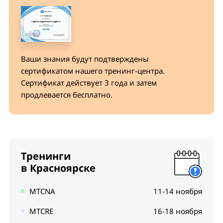
Закладка DHCP networks
работа
примеры со сложными условиями в
Прямой доступ (Direct Access list) +
DHCP опции (встроенные и
правилах для NAT
лабораторная работа
пользовательские)
Технология Burst + лабораторная работа
NAT helpers для работы с протоколами,
Доступ к кэш + лабораторная работа
IP Pool
имеющими проблемы с NAT
Типы очередей
Ваши знания будут подтверждены
дополнительные возможности DHCP
Регулярные выражения (regexp) +
сертификатом нашего тренинг-центра.
сервера
Таблица Mangle + лабораторная работа
лабораторная работа
FIFO + лабораторная работа
Cертификат действует 3 года и затем
продлевается бесплатно.
SFQ + лабораторная работа
DHCP relay и его конфигурация + лабораторная
цепочки (chains): встроенные и
RED + лабораторная работа
работа
пользовательские
PCQ + лабораторная работа
все действия (actions)
Размер очереди (queue size) + лабораторная
Тренинги
примеры со сложными условиями в
работа
в Красноярске
правилах для Mangle с использованием
закладок "advanced", "extra" + лабораторная
Простые очереди + лабораторная работа
MTCNA
работа
11-14 ноября
Взаимодействие простых очередей и дерева
MTCRE
16-18 ноября
uPNP для динамического DST-NAT
очередей