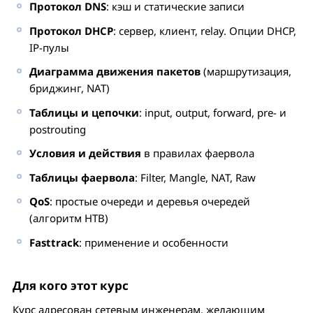
Протокол DNS
: кэш и статические записи
Протокол DHCP
: сервер, клиент, relay. Опции DHCP,
IP-пулы
Диаграмма движения пакетов
(маршрутизация,
бриджинг, NAT)
Таблицы и цепочки
: input, output, forward, pre- и
postrouting
Условия и действия
в правилах фаервола
Таблицы фаервола
: Filter, Mangle, NAT, Raw
QoS
: простые очереди и деревья очередей
(алгоритм HTB)
Fasttrack
: применение и особенности
Для кого этот курс
Курс адресован сетевым инженерам, желающим