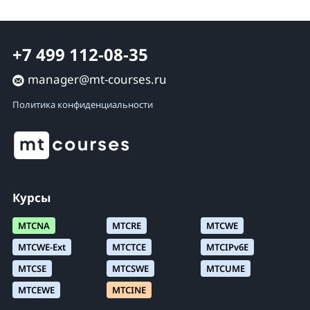
+7 499 112-08-35
manager@mt-courses.ru
Политика конфиденциальности
Курсы
MTCNA
MTCRE
MTCWE
MTCWE-Ext
MTCTCE
MTCIPv6E
MTCSE
MTCSWE
MTCUME
MTCEWE
MTCINE