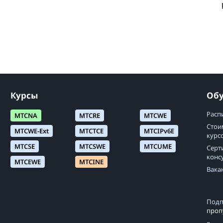
Курсы
Об
Расп
MTCNA
MTCRE
MTCWE
Стои
MTCWE-Ext
MTCTCE
MTCIPv6E
курс
MTCSE
MTCSWE
MTCUME
Серт
конс
MTCEWE
MTCINE
Вака
Подп
проп