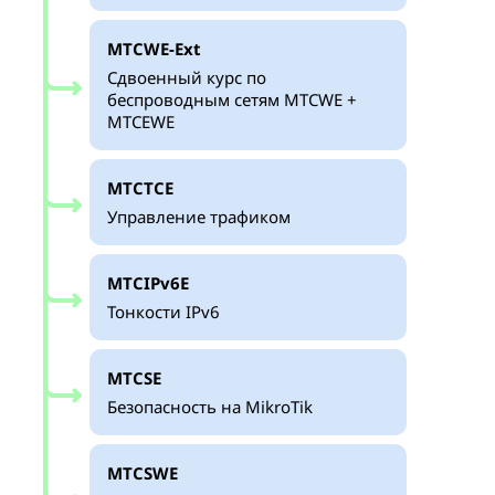
MTCWE-Ext
Сдвоенный курс по
беспроводным сетям MTCWE +
MTCEWE
MTCTCE
Управление трафиком
MTCIPv6E
Тонкости IPv6
MTCSE
Безопасность на MikroTik
MTCSWE