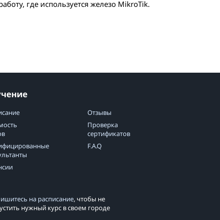
работу, где используется железо MikroTik.
учение
исание
Отзывы
мость
Проверка
ов
сертификатов
ифицированные
F.A.Q
ультанты
нсии
ишитесь на расписание
, чтобы не
устить нужный курс в своем городе