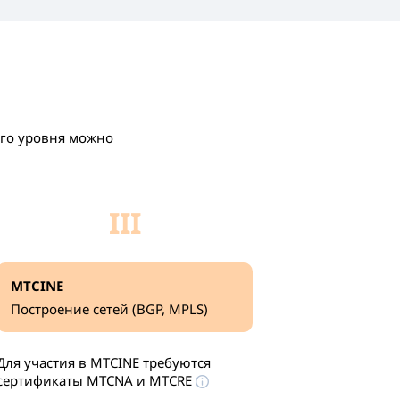
его уровня можно
III
MTCINE
Построение сетей (BGP, MPLS)
Для участия в MTCINE требуются
сертификаты
MTCNA и MTCRE