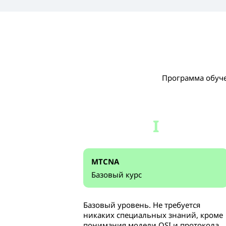
Программа обуче
I
MTCNA
Базовый курс
Базовый уровень. Не требуется
никаких специальных знаний, кроме
понимания модели OSI и протокола