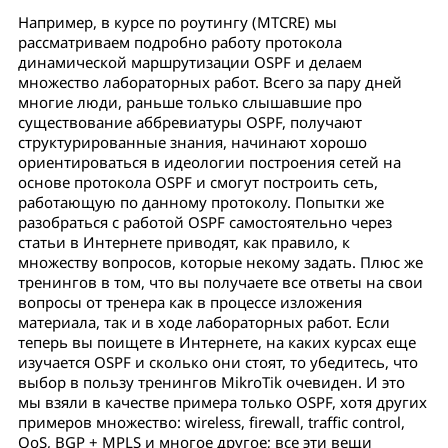
Например, в курсе по роутингу (MTCRE) мы
рассматриваем подробно работу протокола
динамической маршрутизации OSPF и делаем
множество лабораторных работ. Всего за пару дней
многие люди, раньше только слышавшие про
существование аббревиатуры OSPF, получают
структурированные знания, начинают хорошо
ориентироваться в идеологии построения сетей на
основе протокола OSPF и смогут построить сеть,
работающую по данному протоколу. Попытки же
разобраться с работой OSPF самостоятельно через
статьи в Интернете приводят, как правило, к
множеству вопросов, которые некому задать. Плюс же
тренингов в том, что вы получаете все ответы на свои
вопросы от тренера как в процессе изложения
материала, так и в ходе лабораторных работ. Если
теперь вы поищете в Интернете, на каких курсах еще
изучается OSPF и сколько они стоят, то убедитесь, что
выбор в пользу тренингов MikroTik очевиден. И это
мы взяли в качестве примера только OSPF, хотя других
примеров множество: wireless, firewall, traffic control,
QoS, BGP + MPLS и многое другое; все эти вещи