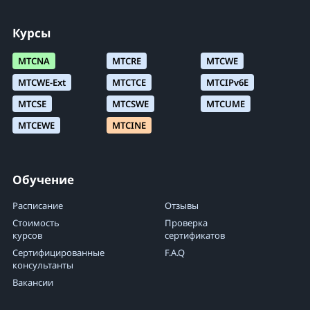
Курсы
MTCNA
MTCRE
MTCWE
MTCWE-Ext
MTCTCE
MTCIPv6E
MTCSE
MTCSWE
MTCUME
MTCEWE
MTCINE
Обучение
Расписание
Отзывы
Стоимость
Проверка
курсов
сертификатов
Сертифицированные
F.A.Q
консультанты
Вакансии