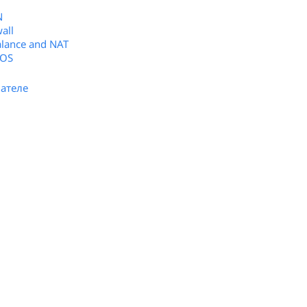
N
all
alance and NAT
rOS
ателе