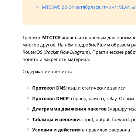
MTCSWE 22-24 октября (свитчинг: VLAN'ы 
Тренинг
MTCTCE
является ключевым для понимания 
многое другое. На нём подробнейшим образом ра
RouterOS (
Packet Flow Diagram
). Практические раб
понять и закрепить материал.
Содержание тренинга
Протокол DNS
: кэш и статические записи
Протокол DHCP
: сервер, клиент, relay. Опции
Диаграмма движения пакетов
(маршрутиза
Таблицы и цепочки
: input, output, forward, p
Условия и действия
в правилах фаервола