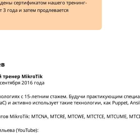
ждены сертификатом нашего тренинг-
бораторная работа
т 3 года и затем продлевается
рвера
рная работа
ная работа
вательские
рная работа
вилах для Mangle с использованием
рная работа
ев
тренер MikroTik
а очередей
 сентября 2016 года
хнологиях с 15-летним стажем. Будучи практикующим специ
(IaC) и активно использует такие технологии, как Puppet, Ansib
тов MikroTik: MTCNA, MTCRE, MTCWE, MTCTCE, MTCUME, MTCI
льева (YouTube):