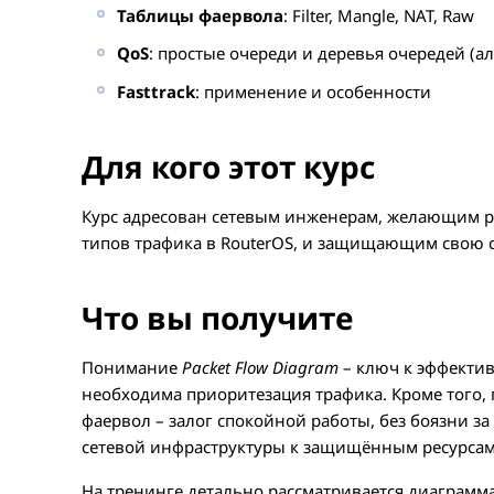
Таблицы фаервола
: Filter, Mangle, NAT, Raw
QoS
: простые очереди и деревья очередей (а
Fasttrack
: применение и особенности
Для кого этот курс
Курс адресован сетевым инженерам, желающим ра
типов трафика в RouterOS, и защищающим свою 
Что вы получите
Понимание
Packet Flow Diagram
– ключ к эффектив
необходима приоритезация трафика. Кроме того
фаервол – залог спокойной работы, без боязни з
сетевой инфраструктуры к защищённым ресурсам
На тренинге детально рассматривается диаграмма