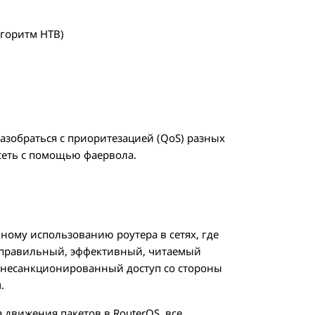
лгоритм HTB)
зобраться с приоритезацией (QoS) разных
сеть с помощью фаервола.
ному использованию роутера в сетях, где
, правильный, эффективный, читаемый
а несанкционированный доступ со стороны
.
 движения пакетов в RouterOS, все